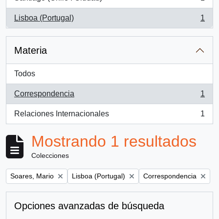
, 1 resultados
Lisboa (Portugal)
1
, 1 resultados
Materia
Todos
Correspondencia
1
, 1 resultados
Relaciones Internacionales
1
, 1 resultados
Mostrando 1 resultados
Colecciones
Remove filter:
Remove filter:
Remove filter:
Soares, Mario
Lisboa (Portugal)
Correspondencia
Opciones avanzadas de búsqueda