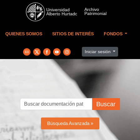
Skip to main content
QUIENES SOMOS
SITIOS DE INTERÉS
FONDOS
Iniciar sesión
Buscar
Búsqueda Avanzada »