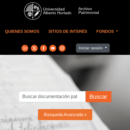
Skip to main content
QUIENES SOMOS
SITIOS DE INTERÉS
FONDOS
Iniciar sesión
Buscar
Búsqueda Avanzada »