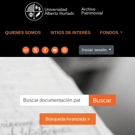
Skip to main content
QUIENES SOMOS
SITIOS DE INTERÉS
FONDOS
Iniciar sesión
Buscar
Búsqueda Avanzada »