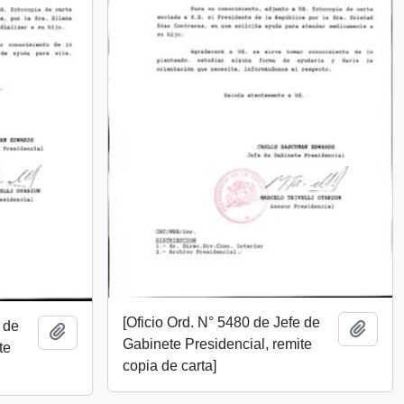
[Oficio Ord. N° 5480 de Jefe de
e de
Añadi
Añadir al portapapeles
Gabinete Presidencial, remite
te
copia de carta]