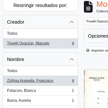
Mos
Restringir resultados por:
Colecc
Remove filter:
Creador
Trivelli Oyarz
Todos
Opciones
Trivelli Oyarzún, Marcelo
4
, 4 resultados
Imprimir vi
Nombre
Todos
Zúñiga Araneda, Francisco
4
, 4 resultados
Palacios, Blanca
1
, 1 resultados
Ibarra, Aurelia
1
, 1 resultados