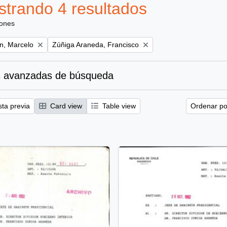
trando 4 resultados
iones
Remove filter:
ún, Marcelo
Zúñiga Araneda, Francisco
 avanzadas de búsqueda
sta previa
Card view
Table view
Ordenar por