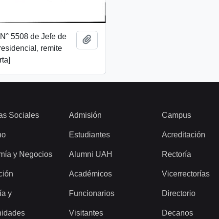
. N° 5508 de Jefe de
Añadir al portapapeles
esidencial, remite
rta]
as Sociales
Admisión
Campus
ho
Estudiantes
Acreditación
mía y Negocios
Alumni UAH
Rectoría
ción
Académicos
Vicerrectorías
ía y
Funcionarios
Directorio
idades
Visitantes
Decanos