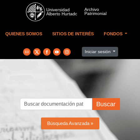
Skip to main content
QUIENES SOMOS
SITIOS DE INTERÉS
FONDOS
Iniciar sesión
Buscar
Búsqueda Avanzada »