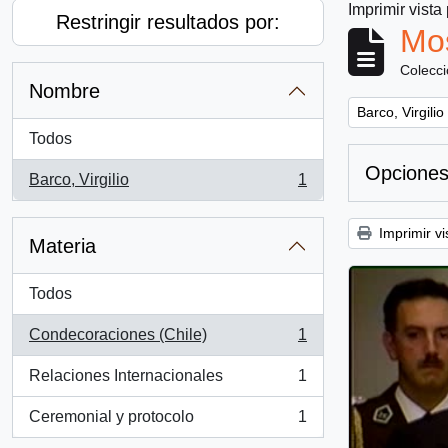
Imprimir vista
Restringir resultados por:
Mos
Colecc
Nombre
Remove filter:
Barco, Virgilio
Todos
Opciones
Barco, Virgilio
1
, 1 resultados
Imprimir vi
Materia
Todos
Condecoraciones (Chile)
1
, 1 resultados
Relaciones Internacionales
1
, 1 resultados
Ceremonial y protocolo
1
, 1 resultados