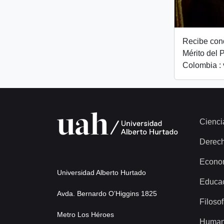
Recibe con
Mérito del 
Colombia : 
Cienci
Derec
Econo
Universidad Alberto Hurtado
Educa
Avda. Bernardo O’Higgins 1825
Filosof
Metro Los Héroes
Human