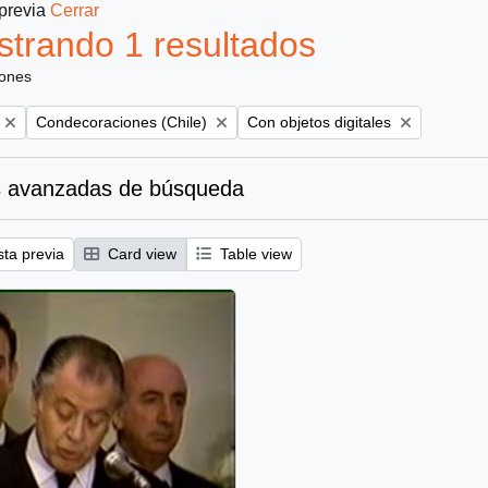
 previa
Cerrar
trando 1 resultados
iones
Remove filter:
Remove filter:
Condecoraciones (Chile)
Con objetos digitales
 avanzadas de búsqueda
sta previa
Card view
Table view