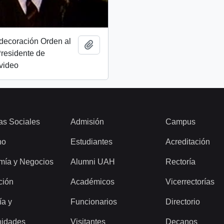
decoración Orden al
Añadir al portapapeles
Presidente de
video
as Sociales
Admisión
Campus
ho
Estudiantes
Acreditación
mía y Negocios
Alumni UAH
Rectoría
ción
Académicos
Vicerrectorías
ía y
Funcionarios
Directorio
idades
Visitantes
Decanos