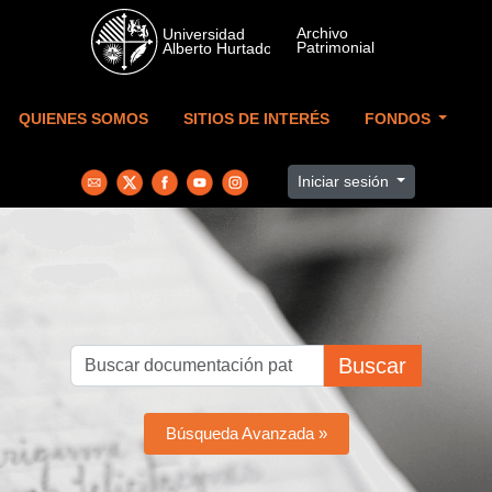
Skip to main content
QUIENES SOMOS
SITIOS DE INTERÉS
FONDOS
Iniciar sesión
Buscar
Búsqueda Avanzada »