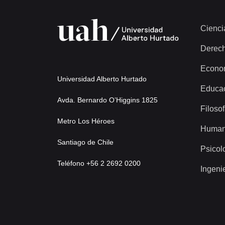
Cienci
Derec
Econo
Universidad Alberto Hurtado
Educa
Avda. Bernardo O’Higgins 1825
Filosof
Metro Los Héroes
Human
Santiago de Chile
Psicol
Teléfono +56 2 2692 0200
Ingeni