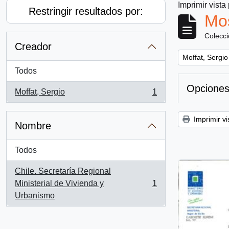
Imprimir vista
Restringir resultados por:
Mos
Colecc
Creador
Remove filter:
Moffat, Sergio
Todos
Opciones
Moffat, Sergio
1
, 1 resultados
Imprimir vi
Nombre
Todos
Chile. Secretaría Regional
Ministerial de Vivienda y
1
, 1 resultados
Urbanismo