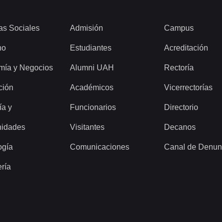
as Sociales
Admisión
Campus
ho
Estudiantes
Acreditación
mía y Negocios
Alumni UAH
Rectoría
ción
Académicos
Vicerrectorías
ía y
Funcionarios
Directorio
idades
Visitantes
Decanos
ogía
Comunicaciones
Canal de Denun
ería