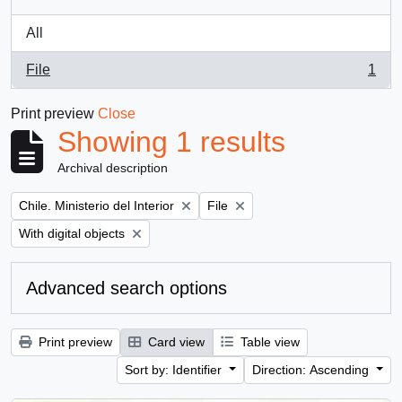
All
File
1
, 1 results
Print preview
Close
Showing 1 results
Archival description
Remove filter:
Remove filter:
Chile. Ministerio del Interior
File
Remove filter:
With digital objects
Advanced search options
Print preview
Card view
Table view
Sort by: Identifier
Direction: Ascending