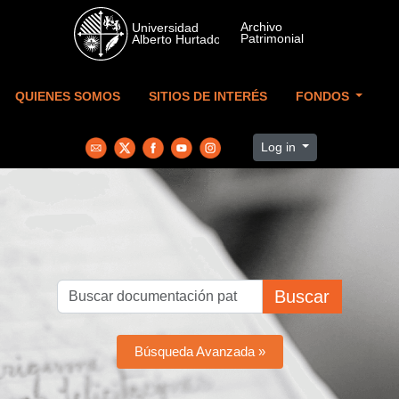
Skip to main content
QUIENES SOMOS
SITIOS DE INTERÉS
FONDOS
Log in
Buscar
Búsqueda Avanzada »