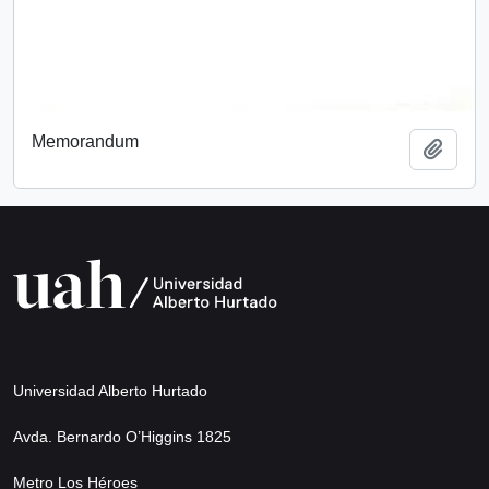
Memorandum
Add t
Universidad Alberto Hurtado
Avda. Bernardo O’Higgins 1825
Metro Los Héroes