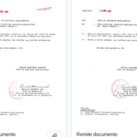
cumento
Remite documento
Añadir al portapapeles