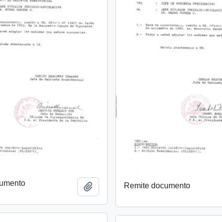
cumento
Remite documento
Añadir al portapapeles