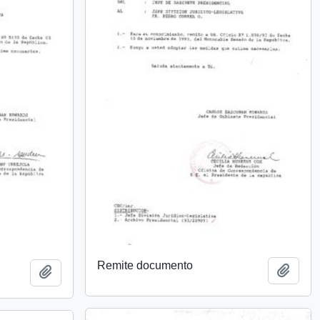
Remite documento
Añadi
Añadir al portapapeles