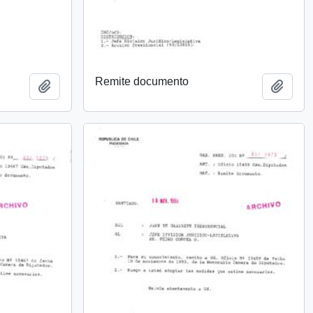
Remite documento
Añadir al portapapeles
Añadi