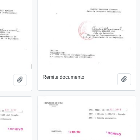
Remite documento
Añadi
Añadir al portapapeles