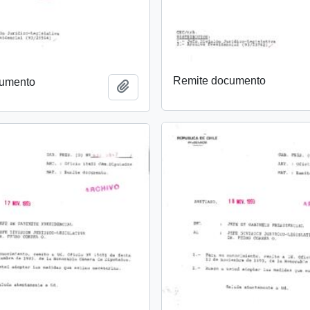
Remite documento
cumento
Añadir al portapapeles