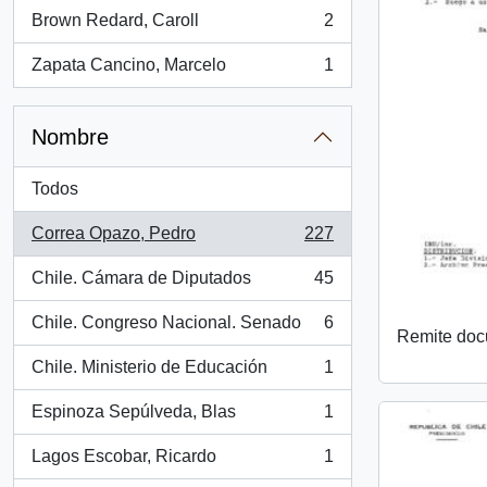
Brown Redard, Caroll
2
, 2 resultados
Zapata Cancino, Marcelo
1
, 1 resultados
Nombre
Todos
Correa Opazo, Pedro
227
, 227 resultados
Chile. Cámara de Diputados
45
, 45 resultados
Chile. Congreso Nacional. Senado
6
, 6 resultados
Remite do
Chile. Ministerio de Educación
1
, 1 resultados
Espinoza Sepúlveda, Blas
1
, 1 resultados
Lagos Escobar, Ricardo
1
, 1 resultados