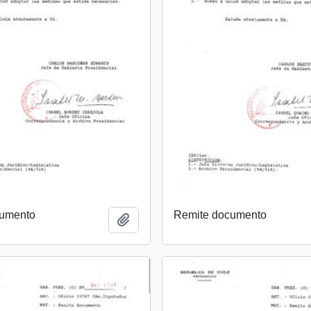
cumento
Remite documento
Añadir al portapapeles