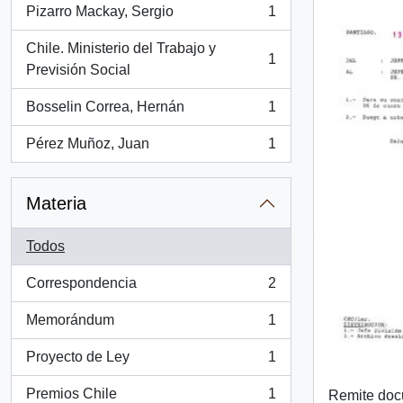
Pizarro Mackay, Sergio
1
, 1 resultados
Chile. Ministerio del Trabajo y
1
, 1 resultados
Previsión Social
Bosselin Correa, Hernán
1
, 1 resultados
Pérez Muñoz, Juan
1
, 1 resultados
Materia
Todos
Correspondencia
2
, 2 resultados
Memorándum
1
, 1 resultados
Proyecto de Ley
1
, 1 resultados
Premios Chile
1
Remite do