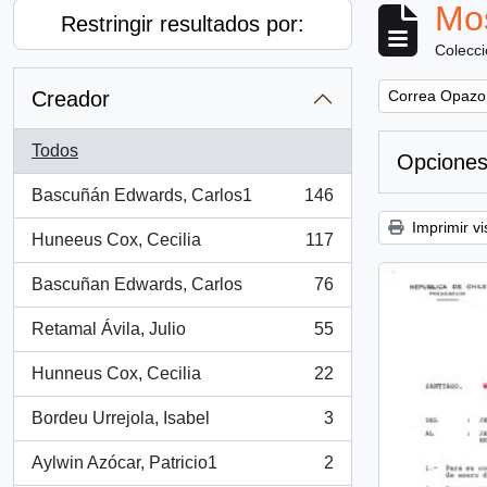
Mos
Restringir resultados por:
Colecc
Remove filter:
Creador
Correa Opazo
Todos
Opciones
Bascuñán Edwards, Carlos1
146
, 146 resultados
Imprimir vi
Huneeus Cox, Cecilia
117
, 117 resultados
Bascuñan Edwards, Carlos
76
, 76 resultados
Retamal Ávila, Julio
55
, 55 resultados
Hunneus Cox, Cecilia
22
, 22 resultados
Bordeu Urrejola, Isabel
3
, 3 resultados
Aylwin Azócar, Patricio1
2
, 2 resultados