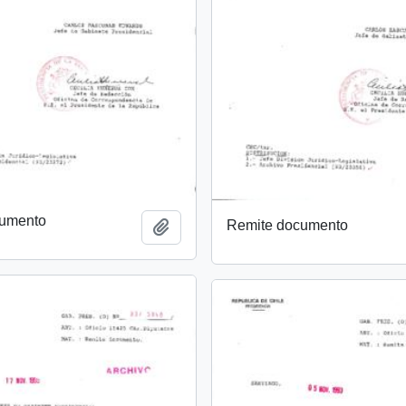
cumento
Remite documento
Añadir al portapapeles