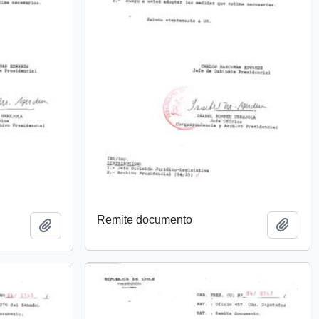
Remite documento
Añadi
Añadir al portapapeles