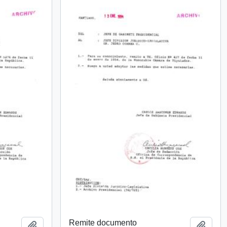
Remite documento
Añadir al portapapeles
Añadi