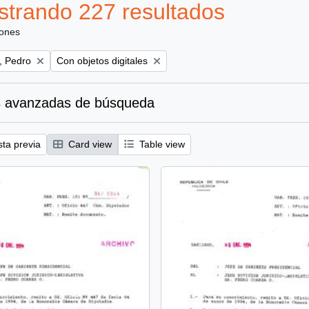
trando 227 resultados
iones
Remove filter:
, Pedro
Con objetos digitales
 avanzadas de búsqueda
sta previa
Card view
Table view