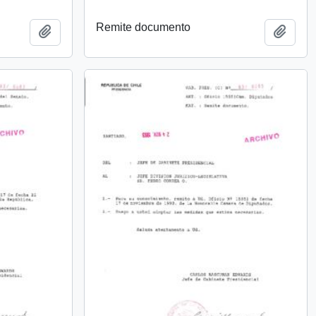
Remite documento
Añadir al portapapeles
Añadi