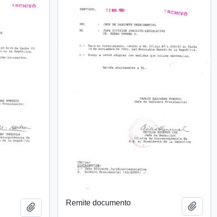
Remite documento
Añadi
Añadir al portapapeles