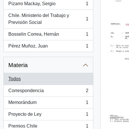
Pizarro Mackay, Sergio
1
, 1 resultados
Chile. Ministerio del Trabajo y
1
, 1 resultados
Previsión Social
Bosselin Correa, Hernán
1
, 1 resultados
Pérez Muñoz, Juan
1
, 1 resultados
Materia
Todos
Correspondencia
2
, 2 resultados
Memorándum
1
, 1 resultados
Proyecto de Ley
1
, 1 resultados
Premios Chile
1