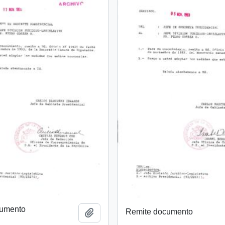
cumento
Remite documento
Añadir al portapapeles