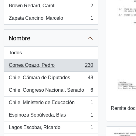
Brown Redard, Caroll
2
, 2 resultados
Zapata Cancino, Marcelo
1
, 1 resultados
Nombre
Todos
Correa Opazo, Pedro
230
, 230 resultados
Chile. Cámara de Diputados
48
, 48 resultados
Chile. Congreso Nacional. Senado
6
, 6 resultados
Chile. Ministerio de Educación
1
, 1 resultados
Remite do
Espinoza Sepúlveda, Blas
1
, 1 resultados
Lagos Escobar, Ricardo
1
, 1 resultados