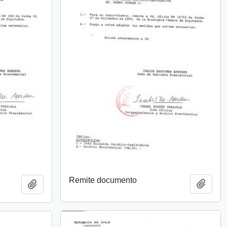
Remite documento
Añadi
Añadir al portapapeles