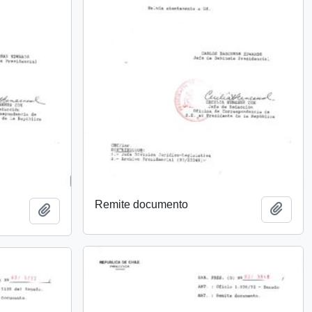
Remite documento
Añadi
Añadir al portapapeles