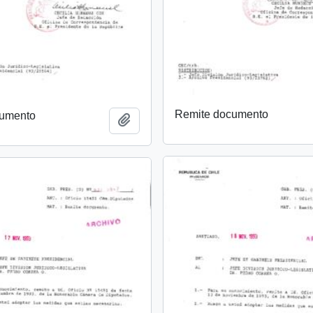
Remite documento
cumento
Añadir al portapapeles