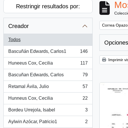
Mos
Restringir resultados por:
Colecc
Remove filter:
Creador
Correa Opazo
Todos
Opciones
Bascuñán Edwards, Carlos1
146
, 146 resultados
Imprimir vi
Huneeus Cox, Cecilia
117
, 117 resultados
Bascuñan Edwards, Carlos
79
, 79 resultados
Retamal Ávila, Julio
57
, 57 resultados
Hunneus Cox, Cecilia
22
, 22 resultados
Bordeu Urrejola, Isabel
3
, 3 resultados
Aylwin Azócar, Patricio1
2
, 2 resultados