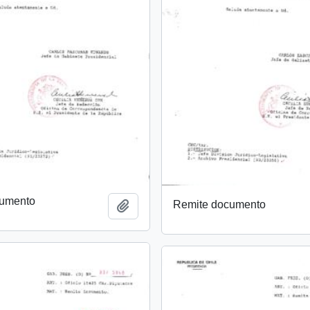
cumento
Remite documento
Añadir al portapapeles