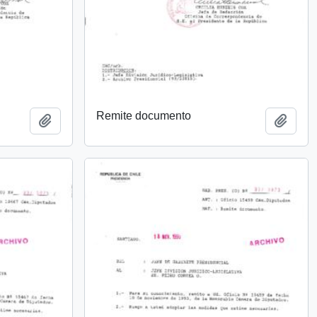
Remite documento
Añadir al portapapeles
Añadi