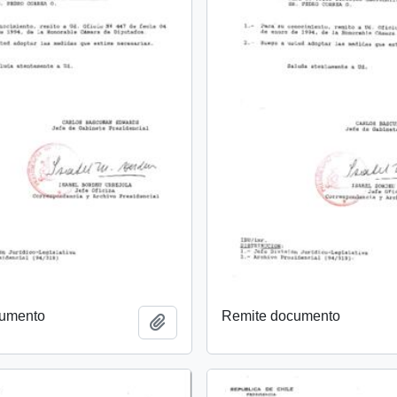
cumento
Remite documento
Añadir al portapapeles