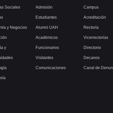
as Sociales
Admisión
Campus
ho
Estudiantes
Acreditación
mía y Negocios
Alumni UAH
Rectoría
ción
Académicos
Vicerrectorías
ía y
Funcionarios
Directorio
idades
Visitantes
Decanos
ogía
Comunicaciones
Canal de Denun
ería