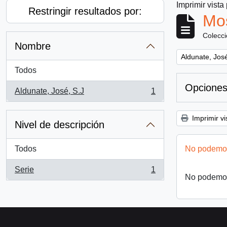
Imprimir vista
Restringir resultados por:
Mos
Colecc
Nombre
Remove filter:
Aldunate, José
Todos
Opciones
Aldunate, José, S.J
1
, 1 resultados
Imprimir vi
Nivel de descripción
Todos
No podemos
Serie
1
, 1 resultados
No podemos