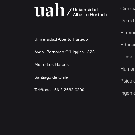
Cienci
Derec
Econo
Universidad Alberto Hurtado
Educa
Avda. Bernardo O’Higgins 1825
Filosof
Metro Los Héroes
Human
Santiago de Chile
Psicol
Teléfono +56 2 2692 0200
Ingeni