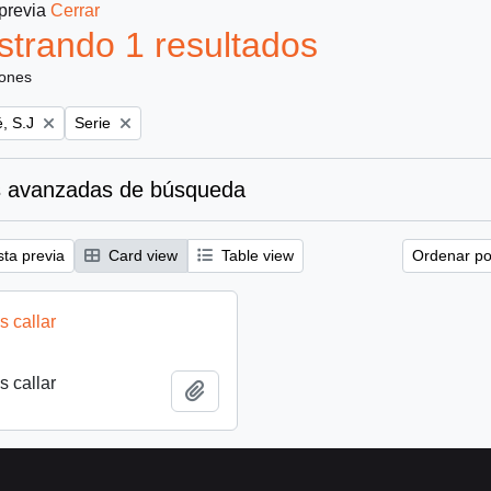
 previa
Cerrar
trando 1 resultados
iones
Remove filter:
, S.J
Serie
 avanzadas de búsqueda
sta previa
Card view
Table view
Ordenar por
 callar
 callar
Añadir al portapapeles