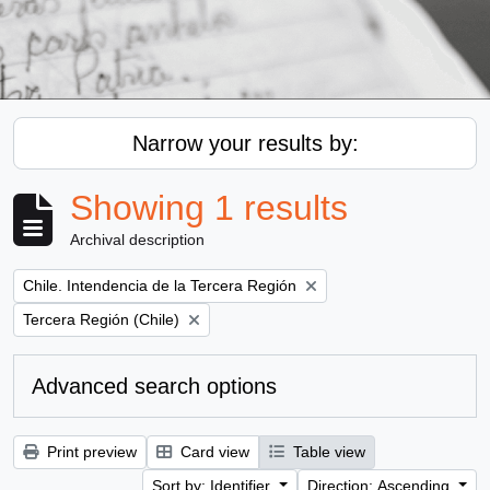
Narrow your results by:
Showing 1 results
Archival description
Remove filter:
Chile. Intendencia de la Tercera Región
Remove filter:
Tercera Región (Chile)
Advanced search options
Print preview
Card view
Table view
Sort by: Identifier
Direction: Ascending