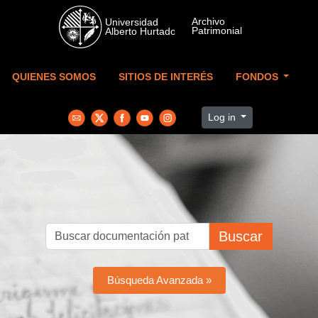
Skip to main content
QUIENES SOMOS
SITIOS DE INTERÉS
FONDOS
Log in
Buscar
Búsqueda Avanzada »