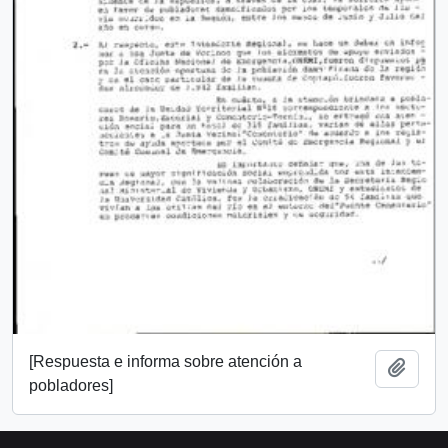
[Respuesta e informa sobre atención a
Añadi
pobladores]