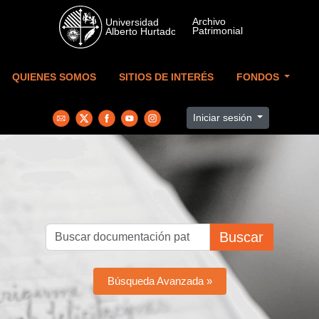
Skip to main content
QUIENES SOMOS
SITIOS DE INTERÉS
FONDOS
Iniciar sesión
Buscar
Búsqueda Avanzada »