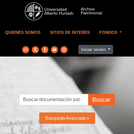
Skip to main content
QUIENES SOMOS
SITIOS DE INTERÉS
FONDOS
Iniciar sesión
Buscar
Búsqueda Avanzada »