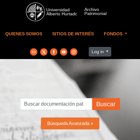
Skip to main content
QUIENES SOMOS
SITIOS DE INTERÉS
FONDOS
Log in
Buscar
Búsqueda Avanzada »