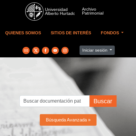
Skip to main content
QUIENES SOMOS
SITIOS DE INTERÉS
FONDOS
Iniciar sesión
Buscar
Búsqueda Avanzada »