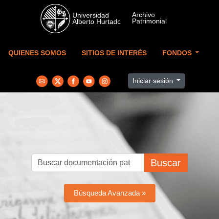
Skip to main content
QUIENES SOMOS
SITIOS DE INTERÉS
FONDOS
Iniciar sesión
Buscar
Búsqueda Avanzada »