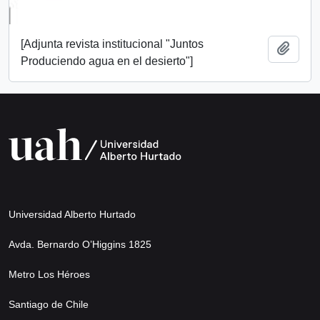
[Adjunta revista institucional "Juntos
Añadi
Produciendo agua en el desierto"]
Universidad Alberto Hurtado
Avda. Bernardo O’Higgins 1825
Metro Los Héroes
Santiago de Chile