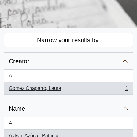
Narrow your results by:
Creator
All
Gómez Chaparro, Laura
1
, 1 results
Name
All
Aylwin Azócar, Patricio
1