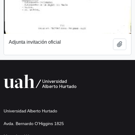
Adjunta invitación oficial
Add t
Universidad Alberto Hurtado
Avda. Bernardo O’Higgins 1825