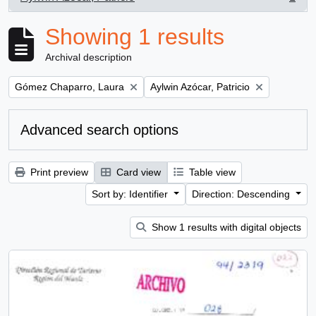
, 1 results
Showing 1 results
Archival description
Remove filter:
Remove filter:
Gómez Chaparro, Laura
Aylwin Azócar, Patricio
Advanced search options
Print preview
Card view
Table view
Sort by: Identifier
Direction: Descending
Show 1 results with digital objects