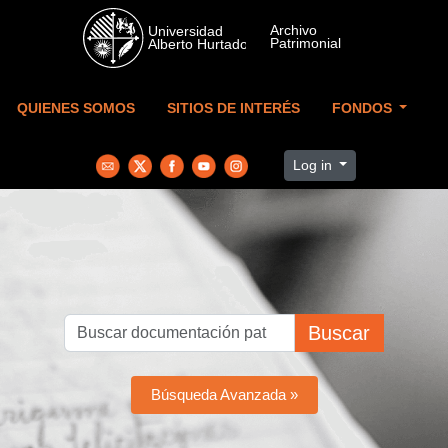
Skip to main content
QUIENES SOMOS
SITIOS DE INTERÉS
FONDOS
Log in
Buscar
Búsqueda Avanzada »