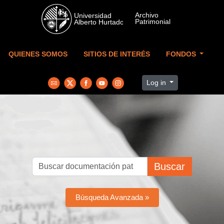
Skip to main content
QUIENES SOMOS
SITIOS DE INTERÉS
FONDOS
Log in
Buscar
Búsqueda Avanzada »