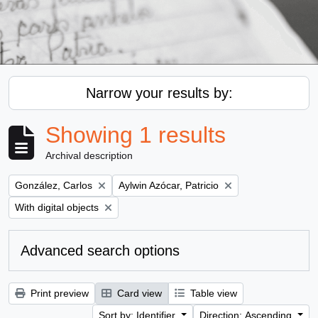
Narrow your results by:
Showing 1 results
Archival description
Remove filter:
Remove filter:
González, Carlos
Aylwin Azócar, Patricio
Remove filter:
With digital objects
Advanced search options
Print preview
Card view
Table view
Sort by: Identifier
Direction: Ascending