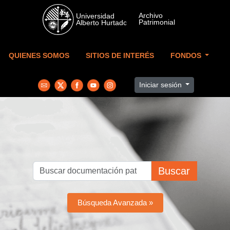
Skip to main content
QUIENES SOMOS
SITIOS DE INTERÉS
FONDOS
Iniciar sesión
Buscar
Búsqueda Avanzada »