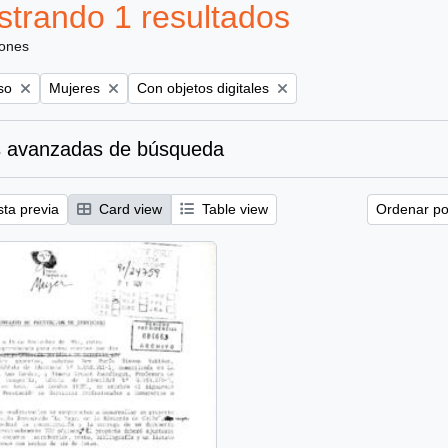
trando 1 resultados
iones
Remove filter:
Remove filter:
so
Mujeres
Con objetos digitales
 avanzadas de búsqueda
sta previa
Card view
Table view
Ordenar por