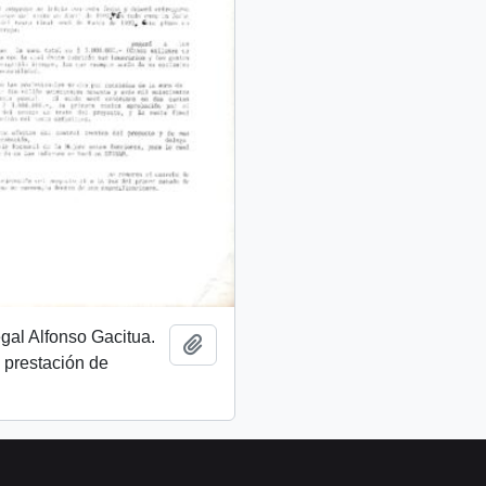
egal Alfonso Gacitua.
Añadir al portapapeles
 prestación de