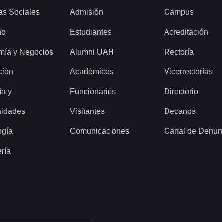
as Sociales
Admisión
Campus
ho
Estudiantes
Acreditación
mía y Negocios
Alumni UAH
Rectoría
ción
Académicos
Vicerrectorías
ía y
Funcionarios
Directorio
idades
Visitantes
Decanos
ogía
Comunicaciones
Canal de Denun
ería