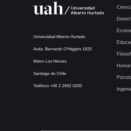
Cienci
Derec
Econo
Universidad Alberto Hurtado
Educa
Avda. Bernardo O’Higgins 1825
Filosof
Metro Los Héroes
Human
Santiago de Chile
Psicol
Teléfono +56 2 2692 0200
Ingeni