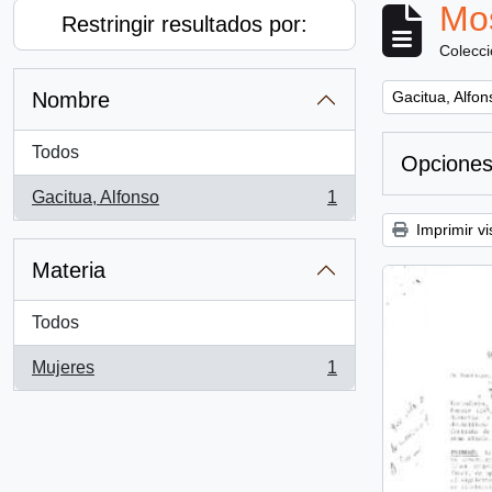
Mos
Restringir resultados por:
Colecc
Remove filter:
Nombre
Gacitua, Alfon
Todos
Opciones
Gacitua, Alfonso
1
, 1 resultados
Imprimir vi
Materia
Todos
Mujeres
1
, 1 resultados