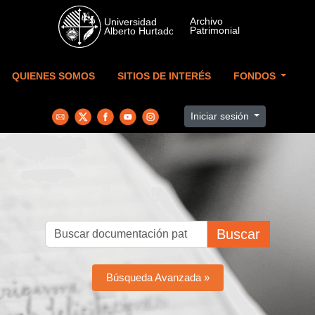
Skip to main content
QUIENES SOMOS
SITIOS DE INTERÉS
FONDOS
Iniciar sesión
Buscar
Búsqueda Avanzada »