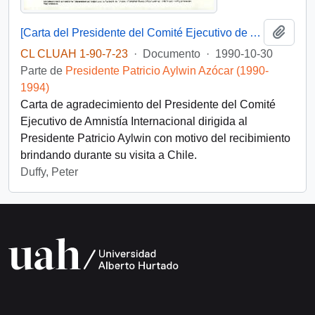
Añadi
[Carta del Presidente del Comité Ejecutivo de Amnistía Internacional dirigida al Presidente Patricio Aylwin]
CL CLUAH 1-90-7-23
·
Documento
·
1990-10-30
Parte de
Presidente Patricio Aylwin Azócar (1990-
1994)
Carta de agradecimiento del Presidente del Comité
Ejecutivo de Amnistía Internacional dirigida al
Presidente Patricio Aylwin con motivo del recibimiento
brindando durante su visita a Chile.
Duffy, Peter