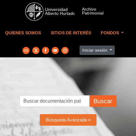
Skip to main content
QUIENES SOMOS
SITIOS DE INTERÉS
FONDOS
Iniciar sesión
Buscar
Búsqueda Avanzada »