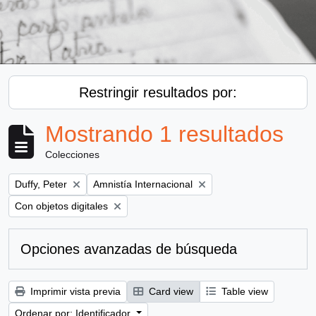
Restringir resultados por:
Mostrando 1 resultados
Colecciones
Remove filter:
Remove filter:
Duffy, Peter
Amnistía Internacional
Remove filter:
Con objetos digitales
Opciones avanzadas de búsqueda
Imprimir vista previa
Card view
Table view
Ordenar por: Identificador