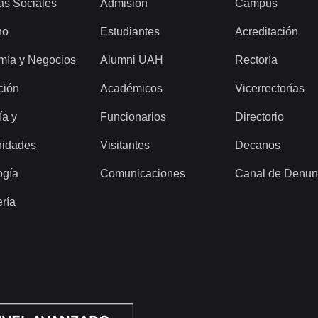
as Sociales
Admisión
Campus
ho
Estudiantes
Acreditación
mía y Negocios
Alumni UAH
Rectoría
ción
Académicos
Vicerrectorías
ía y
Funcionarios
Directorio
idades
Visitantes
Decanos
ogía
Comunicaciones
Canal de Denun
ería