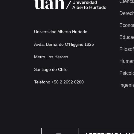
Cienci
Derec
Econo
Universidad Alberto Hurtado
Educa
Avda. Bernardo O’Higgins 1825
Filosof
Metro Los Héroes
Human
Santiago de Chile
Psicol
Teléfono +56 2 2692 0200
Ingeni