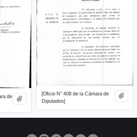
[Oficio N° 408 de la Cámara de
Añadi
ara de
Añadir al portapapeles
Diputados]