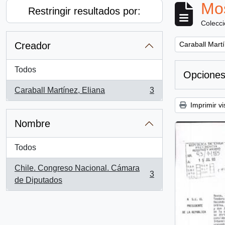
Mos
Restringir resultados por:
Colecc
Remove filter:
Creador
Caraball Martí
Todos
Opciones
Caraball Martínez, Eliana
3
, 3 resultados
Imprimir vi
Nombre
Todos
Chile. Congreso Nacional. Cámara
3
, 3 resultados
de Diputados