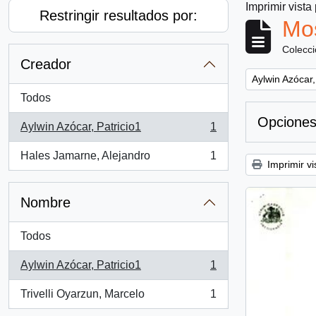
Imprimir vista
Restringir resultados por:
Mos
Colecc
Creador
Remove filter:
Aylwin Azócar,
Todos
Opciones
Aylwin Azócar, Patricio1
1
, 1 resultados
Hales Jamarne, Alejandro
1
, 1 resultados
Imprimir vi
Nombre
Todos
Aylwin Azócar, Patricio1
1
, 1 resultados
Trivelli Oyarzun, Marcelo
1
, 1 resultados