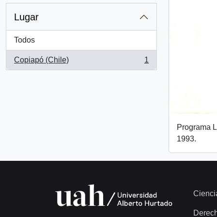
Lugar
Todos
Copiapó (Chile)
1
, 1 resultados
Programa L
1993.
Cienci
Derec