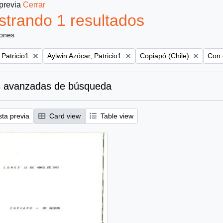
 previa
Cerrar
trando 1 resultados
iones
Remove filter:
Remove filter:
Remov
 Patricio1
Aylwin Azócar, Patricio1
Copiapó (Chile)
Con 
 avanzadas de búsqueda
sta previa
Card view
Table view