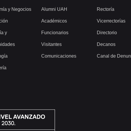
mía y Negocios
Alumni UAH
Rectoría
ción
Académicos
Vicerrectorías
ía y
Funcionarios
Directorio
idades
Visitantes
Decanos
ogía
Comunicaciones
Canal de Denun
ería