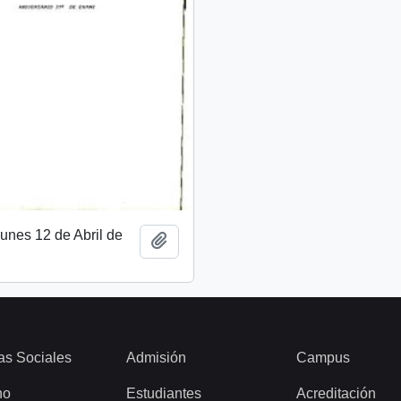
unes 12 de Abril de
Añadir al portapapeles
as Sociales
Admisión
Campus
ho
Estudiantes
Acreditación