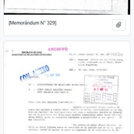
[Memorándum N° 329]
Añadi