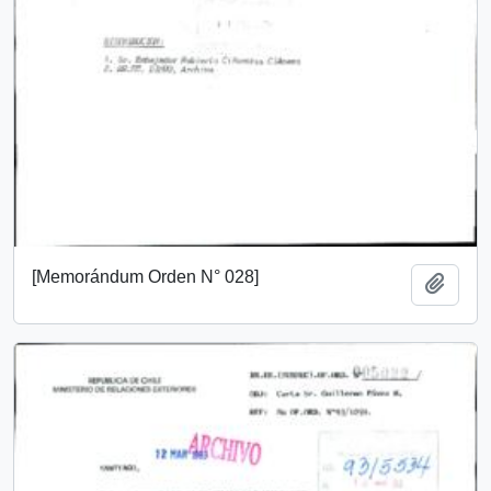
[Memorándum Orden N° 028]
Añadi