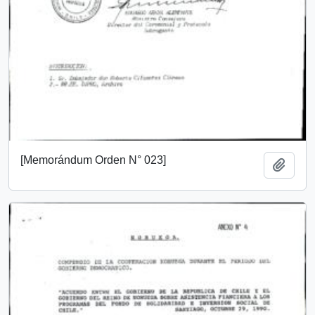
[Memorándum Orden N° 023]
Añadi