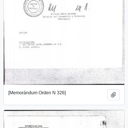
[Memorándum Orden N 326]
Añadi