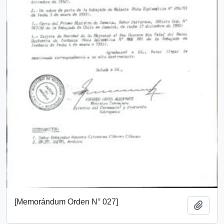
[Memorándum Orden N° 027]
Añadi