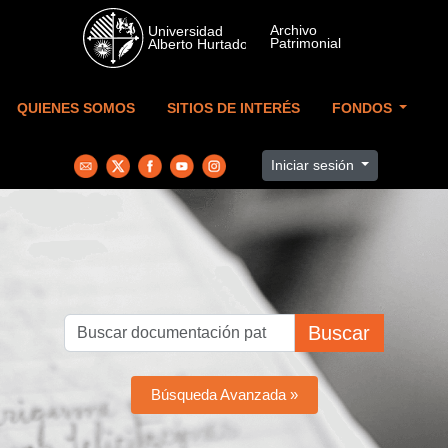
Skip to main content
QUIENES SOMOS
SITIOS DE INTERÉS
FONDOS
Iniciar sesión
Buscar
Búsqueda Avanzada »