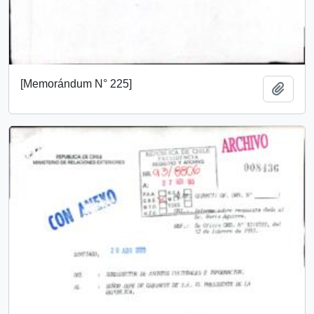
[Memorándum N° 225]
Añadi