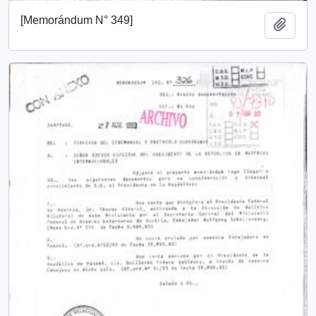
[Memorándum N° 349]
Añadi