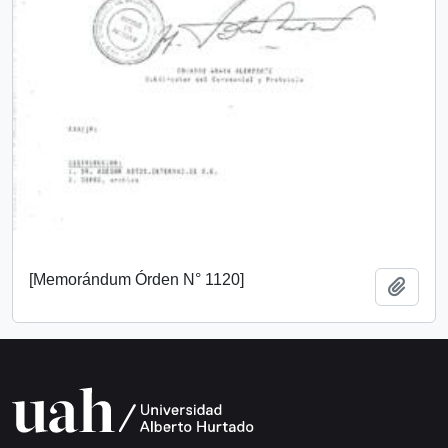
[Memorándum Órden N° 1120]
Añadi