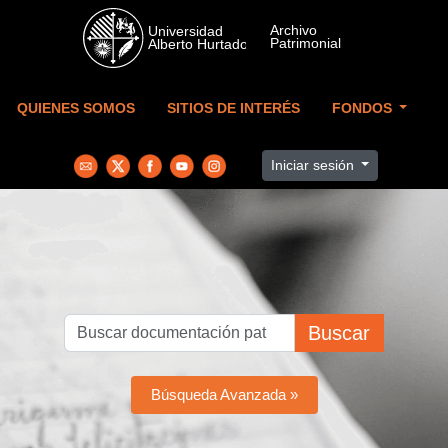
Skip to main content
QUIENES SOMOS
SITIOS DE INTERÉS
FONDOS
Iniciar sesión
Buscar
Búsqueda Avanzada »