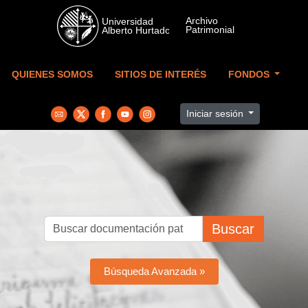
Skip to main content
QUIENES SOMOS
SITIOS DE INTERÉS
FONDOS
Iniciar sesión
Buscar
Búsqueda Avanzada »