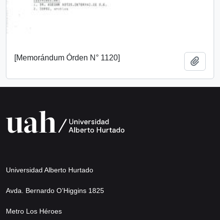
[Memorándum Órden N° 1120]
Añadi
Universidad Alberto Hurtado
Avda. Bernardo O’Higgins 1825
Metro Los Héroes