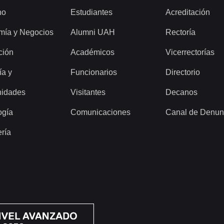
ho
Estudiantes
Acreditación
mía y Negocios
Alumni UAH
Rectoría
ción
Académicos
Vicerrectorías
ía y
Funcionarios
Directorio
idades
Visitantes
Decanos
ogía
Comunicaciones
Canal de Denun
ería