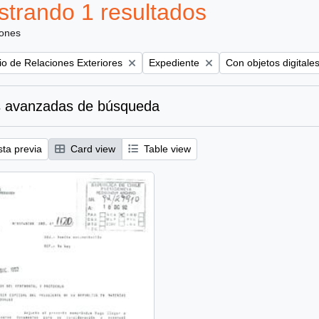
trando 1 resultados
iones
Remove filter:
Remove filter:
rio de Relaciones Exteriores
Expediente
Con objetos digitale
 avanzadas de búsqueda
sta previa
Card view
Table view