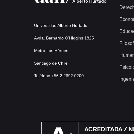
Derec
Econo
Universidad Alberto Hurtado
Educa
Avda. Bernardo O’Higgins 1825
Filosof
Metro Los Héroes
Human
Santiago de Chile
Psicol
Teléfono +56 2 2692 0200
Ingeni