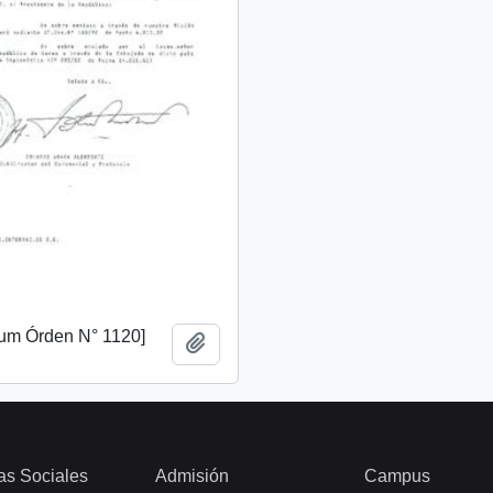
m Órden N° 1120]
Añadir al portapapeles
as Sociales
Admisión
Campus