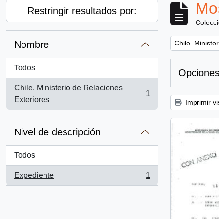
Mos
Restringir resultados por:
Colecc
Remove filter:
Nombre
Chile. Ministe
Todos
Opciones
Chile. Ministerio de Relaciones
1
, 1 resultados
Exteriores
Imprimir vi
Nivel de descripción
Todos
Expediente
1
, 1 resultados