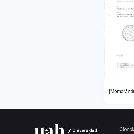
[Memorándu
Cienci