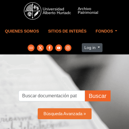
Skip to main content
QUIENES SOMOS
SITIOS DE INTERÉS
FONDOS
Log in
Buscar
Búsqueda Avanzada »