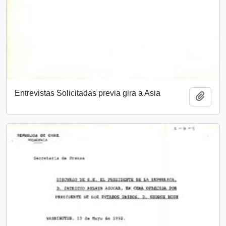
Entrevistas Solicitadas previa gira a Asia
Add t