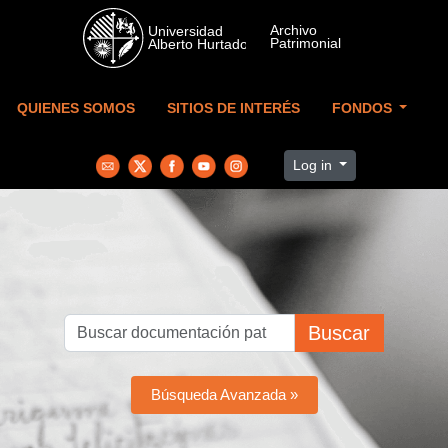
Skip to main content
QUIENES SOMOS
SITIOS DE INTERÉS
FONDOS
Log in
Buscar
Búsqueda Avanzada »