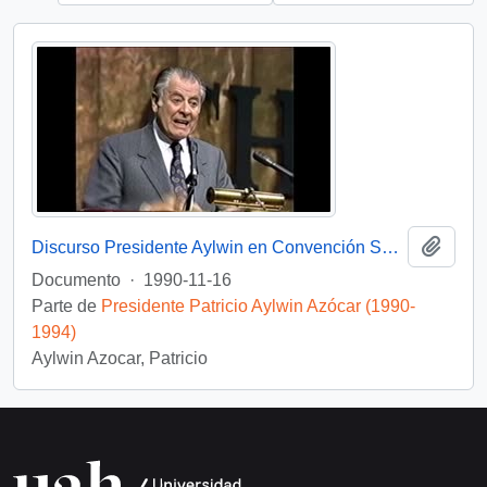
Añadi
Discurso Presidente Aylwin en Convención Santiago: Video
Documento
·
1990-11-16
Parte de
Presidente Patricio Aylwin Azócar (1990-
1994)
Aylwin Azocar, Patricio