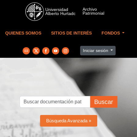
Skip to main content
QUIENES SOMOS
SITIOS DE INTERÉS
FONDOS
Iniciar sesión
Buscar
Búsqueda Avanzada »