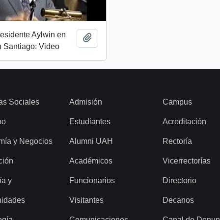
esidente Aylwin en
Add to clipboard
 Santiago: Video
as Sociales
Admisión
Campus
ho
Estudiantes
Acreditación
mía y Negocios
Alumni UAH
Rectoría
ción
Académicos
Vicerrectorías
ía y
Funcionarios
Directorio
idades
Visitantes
Decanos
ogía
Comunicaciones
Canal de Denun