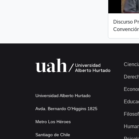
Discurso Pr
Convención
Cienci
Derec
Econo
Universidad Alberto Hurtado
Educa
Avda. Bernardo O’Higgins 1825
Filosof
Metro Los Héroes
Human
Santiago de Chile
Psicol