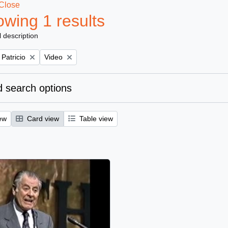
Close
wing 1 results
l description
Remove filter:
 Patricio
Video
 search options
ew
Card view
Table view