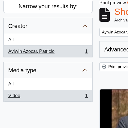
Print preview
Narrow your results by:
Sho
Archiva
Creator
Remove filter:
Aylwin Azocar,
All
Advanced
Aylwin Azocar, Patricio
1
, 1 results
Print previ
Media type
All
Video
1
, 1 results