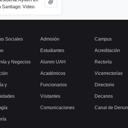
Add to clipboard
 Santiago: Video
as Sociales
Admisión
Campus
ho
Estudiantes
Acreditación
mía y Negocios
Alumni UAH
Rectoría
ción
Académicos
Vicerrectorías
ía y
Funcionarios
Directorio
idades
Visitantes
Decanos
ogía
Comunicaciones
Canal de Denun
ería