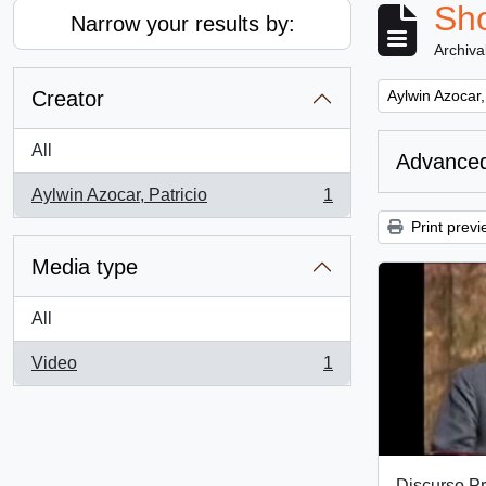
Sho
Narrow your results by:
Archiva
Remove filter:
Creator
Aylwin Azocar,
All
Advanced
Aylwin Azocar, Patricio
1
, 1 results
Print previ
Media type
All
Video
1
, 1 results
Discurso Pr