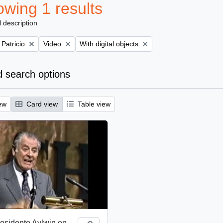
wing 1 results
l description
Remove filter:
Remove filter:
 Patricio
Video
With digital objects
 search options
ew
Card view
Table view
esidente Aylwin en