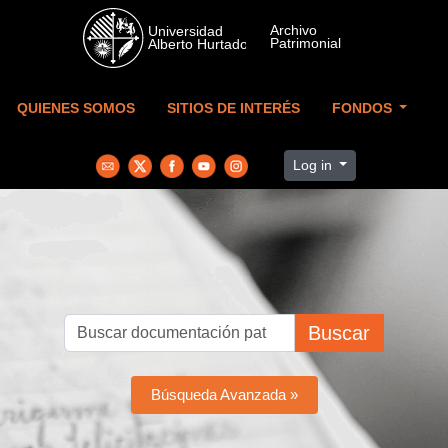
Skip to main content
QUIENES SOMOS
SITIOS DE INTERÉS
FONDOS
Log in
Buscar
Búsqueda Avanzada »