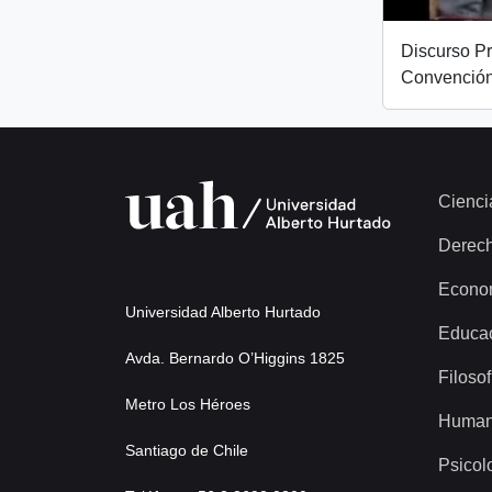
Discurso Pr
Convención
Cienci
Derec
Econo
Universidad Alberto Hurtado
Educa
Avda. Bernardo O’Higgins 1825
Filosof
Metro Los Héroes
Human
Santiago de Chile
Psicol