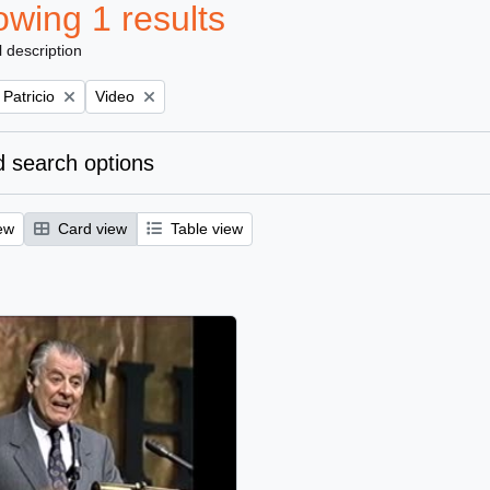
wing 1 results
l description
Remove filter:
 Patricio
Video
 search options
ew
Card view
Table view