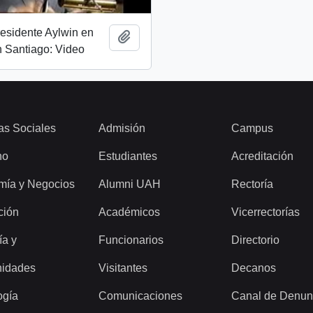
esidente Aylwin en
Add to clipboard
 Santiago: Video
as Sociales
Admisión
Campus
ho
Estudiantes
Acreditación
mía y Negocios
Alumni UAH
Rectoría
ción
Académicos
Vicerrectorías
ía y
Funcionarios
Directorio
idades
Visitantes
Decanos
ogía
Comunicaciones
Canal de Denun