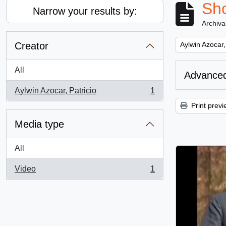
Sho
Narrow your results by:
Archiva
Remove filter:
Creator
Aylwin Azocar,
All
Advanced
Aylwin Azocar, Patricio
1
, 1 results
Print previ
Media type
All
Video
1
, 1 results