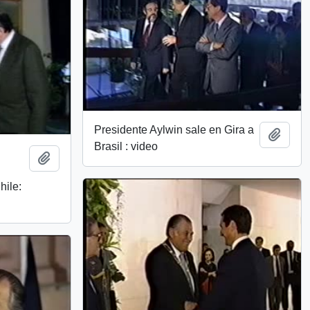
Presidente Aylwin sale en Gira a
Añadi
Brasil : video
Añadir al portapapeles
hile: