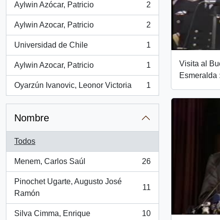
Aylwin Azócar, Patricio
2
, 2 resultados
Aylwin Azocar, Patricio
2
, 2 resultados
Universidad de Chile
1
, 1 resultados
Visita al B
Aylwin Azocar, Patricio
1
, 1 resultados
Esmeralda :
Oyarzún Ivanovic, Leonor Victoria
1
, 1 resultados
Nombre
Todos
Menem, Carlos Saúl
26
, 26 resultados
Pinochet Ugarte, Augusto José
11
, 11 resultados
Ramón
Silva Cimma, Enrique
10
, 10 resultados