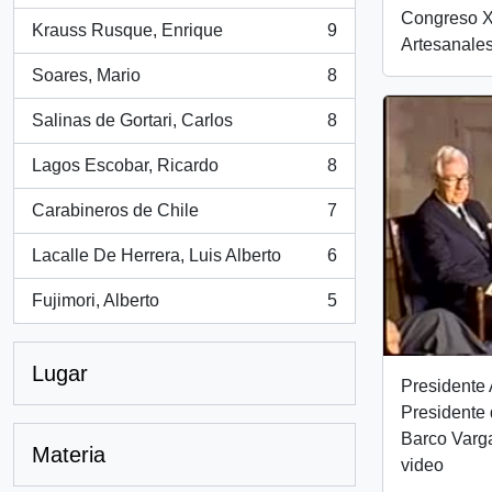
Congreso X
Krauss Rusque, Enrique
9
, 9 resultados
Artesanales
Soares, Mario
8
, 8 resultados
Salinas de Gortari, Carlos
8
, 8 resultados
Lagos Escobar, Ricardo
8
, 8 resultados
Carabineros de Chile
7
, 7 resultados
Lacalle De Herrera, Luis Alberto
6
, 6 resultados
Fujimori, Alberto
5
, 5 resultados
Lugar
Presidente 
Presidente 
Barco Varg
Materia
video