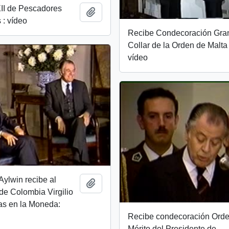
II de Pescadores
Añadir al portapapeles
 : vídeo
Recibe Condecoración Gra
Collar de la Orden de Malta 
vídeo
Aylwin recibe al
Añadir al portapapeles
de Colombia Virgilio
as en la Moneda:
Recibe condecoración Orde
Mérito del Presidente de