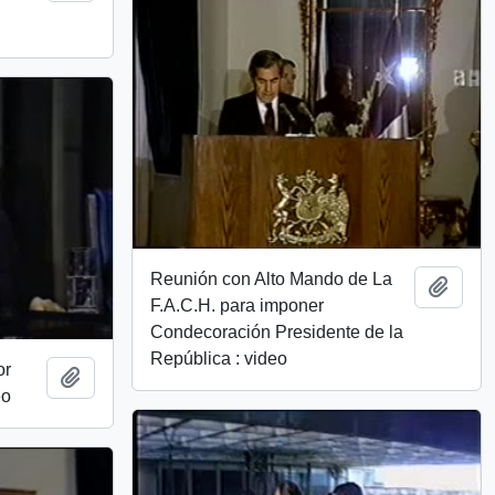
Reunión con Alto Mando de La
Añadi
F.A.C.H. para imponer
Condecoración Presidente de la
República : video
or
Añadir al portapapeles
eo