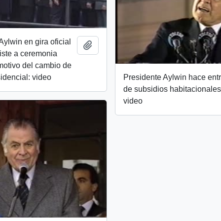
ylwin en gira oficial
Añadir al portapapeles
iste a ceremonia
 motivo del cambio de
dencial: video
Presidente Aylwin hace ent
de subsidios habitacionales
video