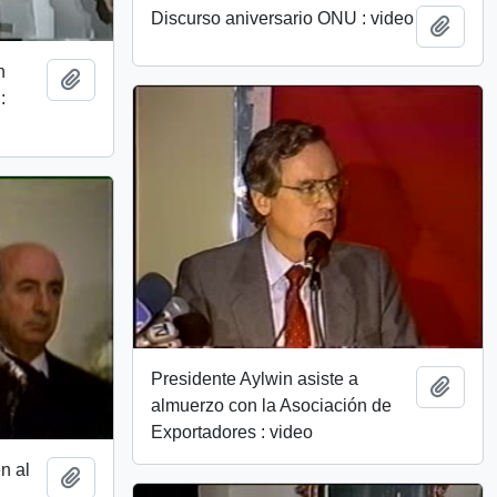
Discurso aniversario ONU : video
Añadi
n
Añadir al portapapeles
:
Presidente Aylwin asiste a
Añadi
almuerzo con la Asociación de
Exportadores : video
n al
Añadir al portapapeles