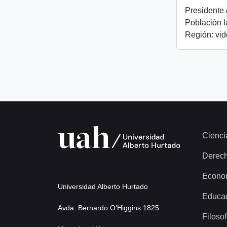
Presidente A
Población l
Región: vi
Cienci
Derec
Econo
Universidad Alberto Hurtado
Educa
Avda. Bernardo O’Higgins 1825
Filosof