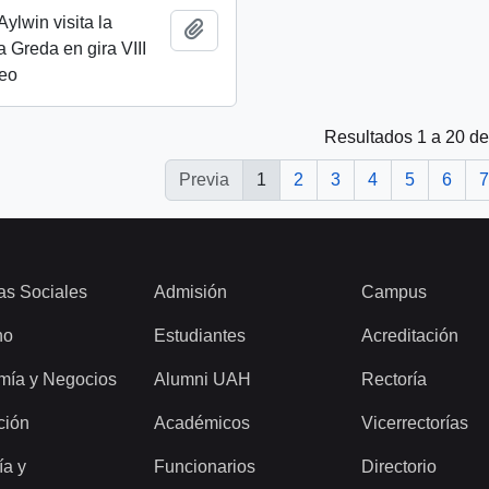
ylwin visita la
Añadir al portapapeles
a Greda en gira VIII
deo
Resultados 1 a 20 d
Previa
1
2
3
4
5
6
7
as Sociales
Admisión
Campus
ho
Estudiantes
Acreditación
mía y Negocios
Alumni UAH
Rectoría
ción
Académicos
Vicerrectorías
ía y
Funcionarios
Directorio