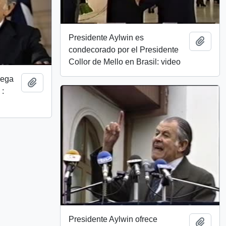
Presidente Aylwin es
Añadi
condecorado por el Presidente
Collor de Mello en Brasil: video
rega
Añadir al portapapeles
 :
Presidente Aylwin ofrece
Añadi