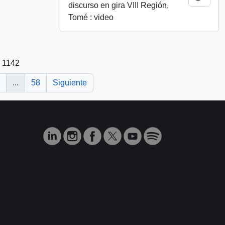
discurso en gira VIII Región,
Tomé : video
e 1142
...
58
Siguiente