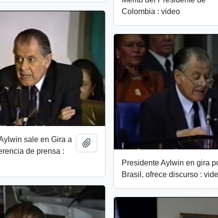
Colombia : video
Aylwin sale en Gira a
Añadir al portapapeles
ferencia de prensa :
Presidente Aylwin en gira p
Brasil, ofrece discurso : vid