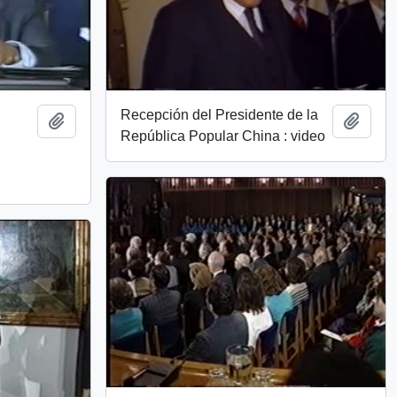
Recepción del Presidente de la
Añadir al portapapeles
Añadi
República Popular China : video