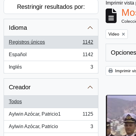
Imprimir vista
Restringir resultados por:
Mos
Colecc
Idioma
Remove filter:
Video
Registros únicos
1142
, 1142 resultados
Opciones
Español
1142
, 1142 resultados
Inglés
3
, 3 resultados
Imprimir vi
Creador
Todos
Aylwin Azócar, Patricio1
1125
, 1125 resultados
Aylwin Azócar, Patricio
3
, 3 resultados