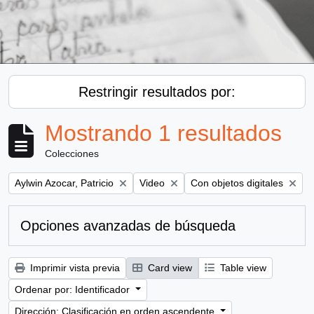
Restringir resultados por:
Mostrando 1 resultados
Colecciones
Remove filter:
Remove filter:
Remove filter:
Aylwin Azocar, Patricio
Video
Con objetos digitales
Opciones avanzadas de búsqueda
Imprimir vista previa
Card view
Table view
Ordenar por: Identificador
Dirección: Clasificación en orden ascendente