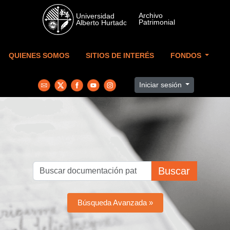
Skip to main content
QUIENES SOMOS
SITIOS DE INTERÉS
FONDOS
Iniciar sesión
Buscar
Búsqueda Avanzada »