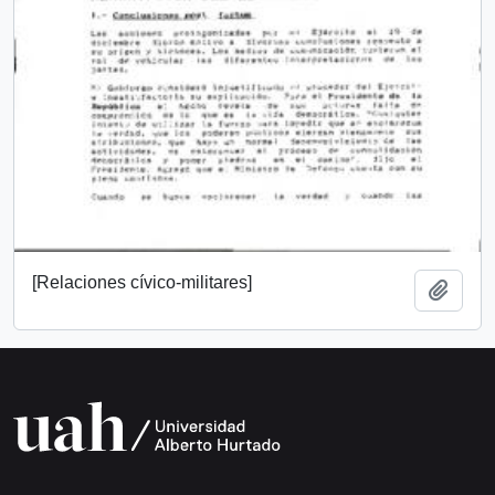
[Relaciones cívico-militares]
Añadi