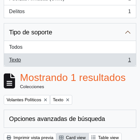
, 1 resultados
Delitos
1
, 1 resultados
Tipo de soporte
Todos
Texto
1
, 1 resultados
Mostrando 1 resultados
Colecciones
Remove filter:
Remove filter:
Volantes Políticos
Texto
Opciones avanzadas de búsqueda
Imprimir vista previa
Card view
Table view