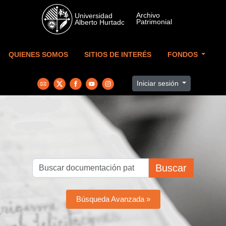
Skip to main content
QUIENES SOMOS
SITIOS DE INTERÉS
FONDOS
Iniciar sesión
Buscar
Búsqueda Avanzada »