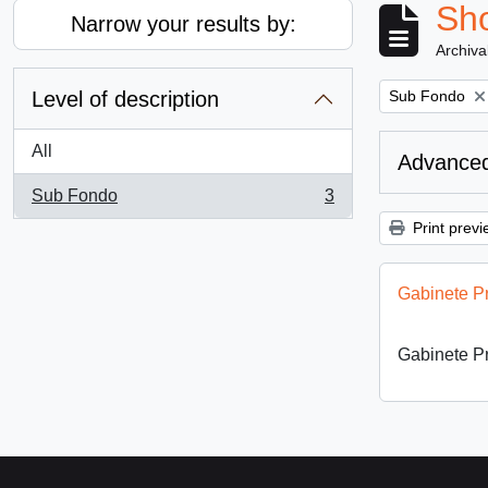
Sho
Narrow your results by:
Archiva
Remove filter:
Level of description
Sub Fondo
All
Advanced
Sub Fondo
3
, 3 results
Print previ
Gabinete P
Gabinete P