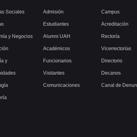
as Sociales
Admisión
Campus
ho
Estudiantes
Acreditación
mía y Negocios
Alumni UAH
Rectoría
ción
Académicos
Vicerrectorías
ía y
Funcionarios
Directorio
idades
Visitantes
Decanos
ogía
Comunicaciones
Canal de Denun
ería