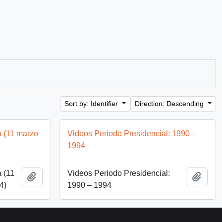
Sort by: Identifier
Direction: Descending
a (11 marzo
Videos Periodo Presidencial: 1990 –
1994
a (11
Videos Periodo Presidencial:
Add to clipboard
Add t
4)
1990 – 1994