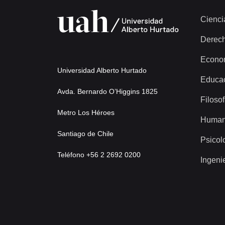
Cienci
Derec
Econo
Universidad Alberto Hurtado
Educa
Avda. Bernardo O’Higgins 1825
Filosof
Metro Los Héroes
Human
Santiago de Chile
Psicol
Teléfono +56 2 2692 0200
Ingeni