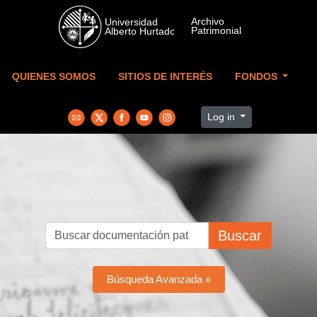
Skip to main content
QUIENES SOMOS
SITIOS DE INTERÉS
FONDOS
Log in
Buscar
Búsqueda Avanzada »