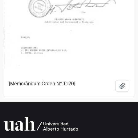
[Memorándum Órden N° 1120]
Add t