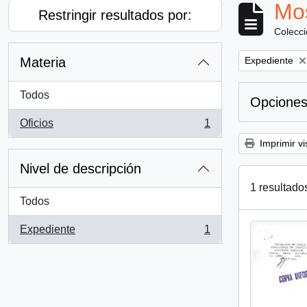
Mos
Restringir resultados por:
Colecc
Remove filter:
Materia
Expediente
Todos
Opciones
Oficios
1
, 1 resultados
Imprimir vi
Nivel de descripción
1 resultado
Todos
Expediente
1
, 1 resultados