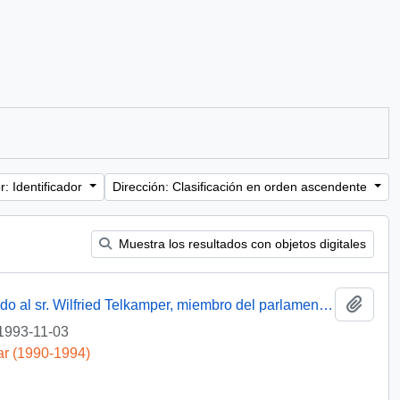
: Identificador
Dirección: Clasificación en orden ascendente
Muestra los resultados con objetos digitales
Añadi
[Oficio del Subsecretario de Justicia dirigido al sr. Wilfried Telkamper, miembro del parlamento europeo]
1993-11-03
ar (1990-1994)