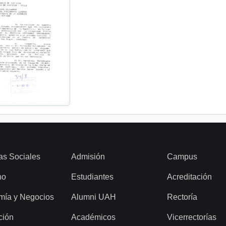
as Sociales
Admisión
Campus
ho
Estudiantes
Acreditación
mía y Negocios
Alumni UAH
Rectoría
ción
Académicos
Vicerrectorías