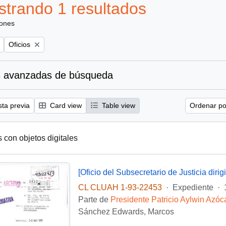
trando 1 resultados
iones
Remove filter:
Oficios
 avanzadas de búsqueda
sta previa
Card view
Table view
Ordenar por
s con objetos digitales
CL CLUAH 1-93-22453
·
Expediente
·
Parte de
Presidente Patricio Aylwin Azóc
Sánchez Edwards, Marcos