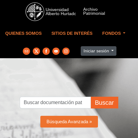
Skip to main content
QUIENES SOMOS
SITIOS DE INTERÉS
FONDOS
Iniciar sesión
Buscar
Búsqueda Avanzada »