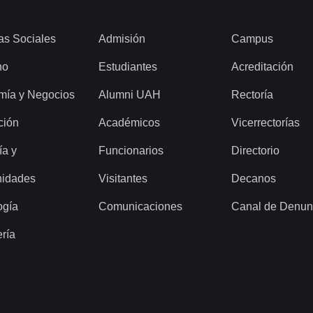
as Sociales
Admisión
Campus
ho
Estudiantes
Acreditación
mía y Negocios
Alumni UAH
Rectoría
ción
Académicos
Vicerrectorías
ía y
Funcionarios
Directorio
idades
Visitantes
Decanos
ogía
Comunicaciones
Canal de Denun
ería