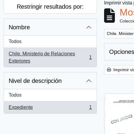
Imprimir vista
Restringir resultados por:
Mos
Colecc
Nombre
Remove filter:
Chile. Ministe
Todos
Opciones
Chile. Ministerio de Relaciones
1
, 1 resultados
Exteriores
Imprimir vi
Nivel de descripción
Todos
Expediente
1
, 1 resultados