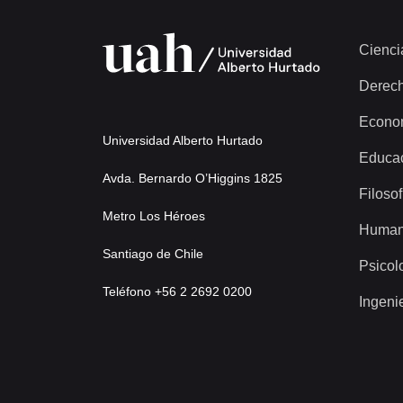
Cienci
Derec
Econo
Universidad Alberto Hurtado
Educa
Avda. Bernardo O’Higgins 1825
Filosof
Metro Los Héroes
Human
Santiago de Chile
Psicol
Teléfono +56 2 2692 0200
Ingeni