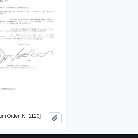
m Órden N° 1120]
Añadir al portapapeles