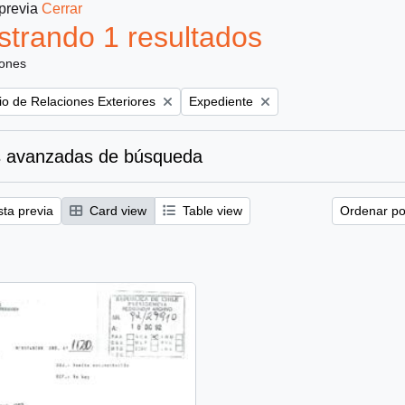
 previa
Cerrar
trando 1 resultados
iones
Remove filter:
rio de Relaciones Exteriores
Expediente
 avanzadas de búsqueda
sta previa
Card view
Table view
Ordenar por