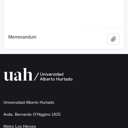
Memorandum
Add t
Universidad Alberto Hurtado
Avda. Bernardo O’Higgins 1825
Metro Los Héroes