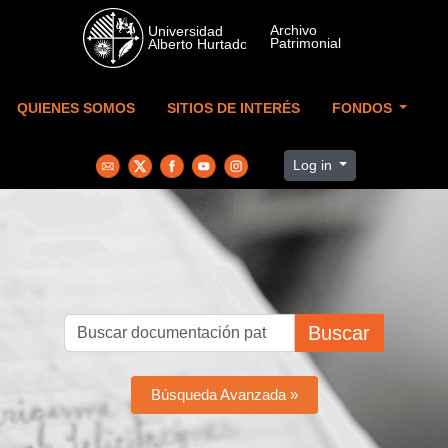
Skip to main content
QUIENES SOMOS
SITIOS DE INTERÉS
FONDOS
Log in
Buscar
Búsqueda Avanzada »