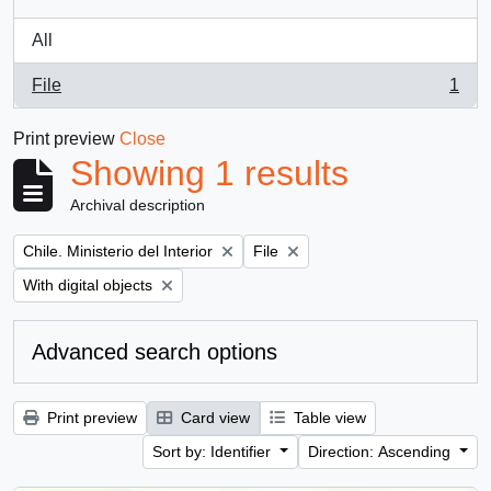
All
File
1
, 1 results
Print preview
Close
Showing 1 results
Archival description
Remove filter:
Remove filter:
Chile. Ministerio del Interior
File
Remove filter:
With digital objects
Advanced search options
Print preview
Card view
Table view
Sort by: Identifier
Direction: Ascending