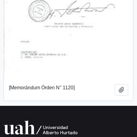
[Memorándum Órden N° 1120]
Añadi