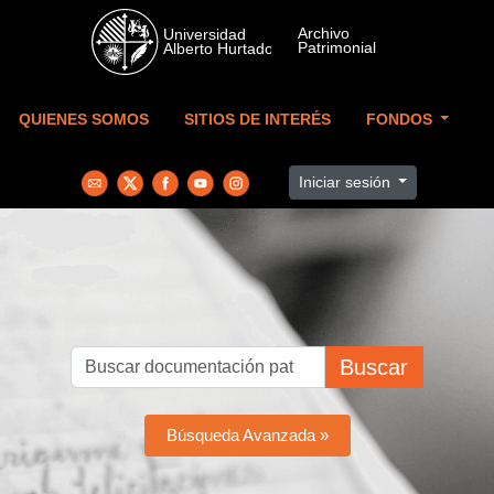
Skip to main content
QUIENES SOMOS
SITIOS DE INTERÉS
FONDOS
Iniciar sesión
Buscar
Búsqueda Avanzada »