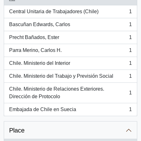
Central Unitaria de Trabajadores (Chile)
1
, 1 results
Bascuñan Edwards, Carlos
1
, 1 results
Precht Bañados, Ester
1
, 1 results
Parra Merino, Carlos H.
1
, 1 results
Chile. Ministerio del Interior
1
, 1 results
Chile. Ministerio del Trabajo y Previsión Social
1
, 1 results
Chile. Ministerio de Relaciones Exteriores.
1
, 1 results
Dirección de Protocolo
Embajada de Chile en Suecia
1
, 1 results
Place