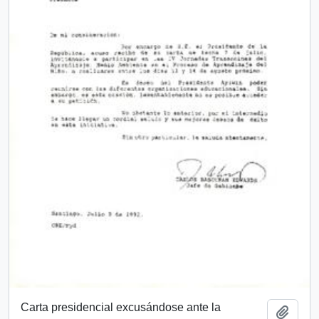
Carta presidencial excusándose ante la
Add t