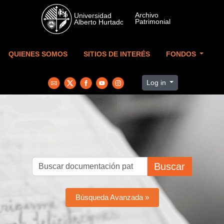
Skip to main content
QUIENES SOMOS
SITIOS DE INTERÉS
FONDOS
Log in
Buscar
Búsqueda Avanzada »