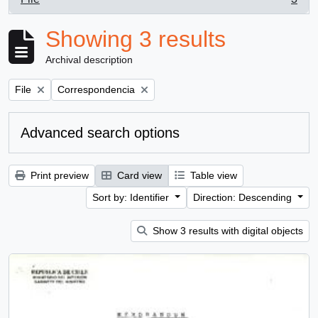
, 3 results
Showing 3 results
Archival description
Remove filter:
Remove filter:
File
Correspondencia
Advanced search options
Print preview
Card view
Table view
Sort by: Identifier
Direction: Descending
Show 3 results with digital objects