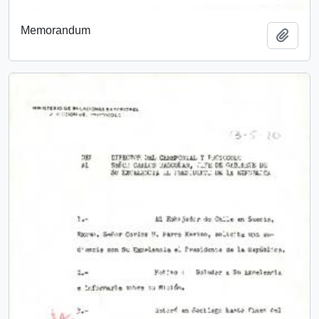
Memorandum
Add t