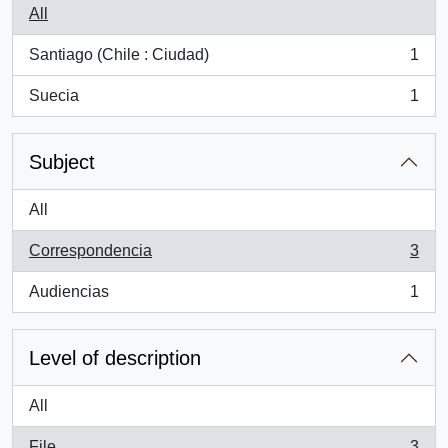
All
Santiago (Chile : Ciudad)
1
, 1 results
Suecia
1
, 1 results
Subject
All
Correspondencia
3
, 3 results
Audiencias
1
, 1 results
Level of description
All
File
3