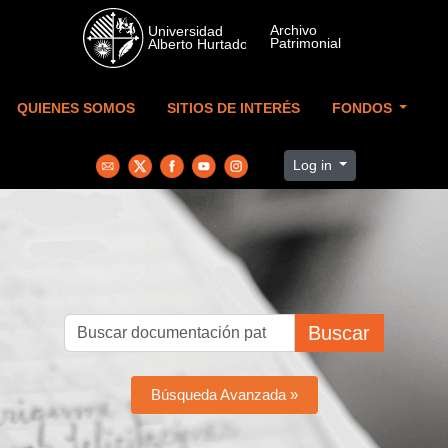
Skip to main content
QUIENES SOMOS
SITIOS DE INTERÉS
FONDOS
Log in
Buscar
Búsqueda Avanzada »