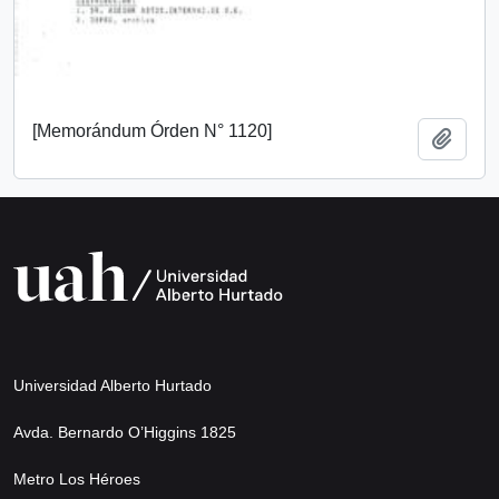
[Memorándum Órden N° 1120]
Add t
Universidad Alberto Hurtado
Avda. Bernardo O’Higgins 1825
Metro Los Héroes