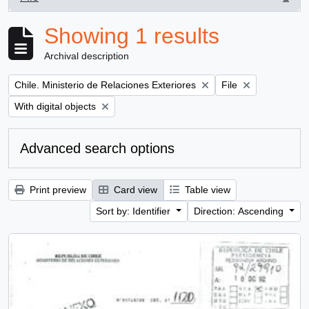
, 1 results
Showing 1 results
Archival description
Remove filter:
Remove filter:
Chile. Ministerio de Relaciones Exteriores
File
Remove filter:
With digital objects
Advanced search options
Print preview
Card view
Table view
Sort by: Identifier
Direction: Ascending