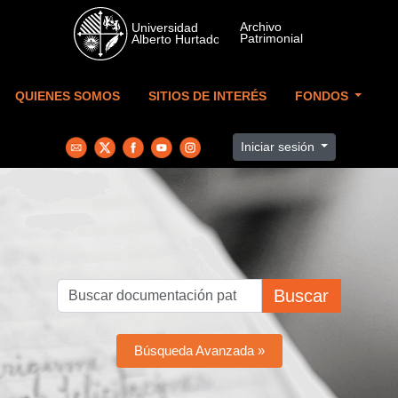
Skip to main content
QUIENES SOMOS
SITIOS DE INTERÉS
FONDOS
Iniciar sesión
Buscar
Búsqueda Avanzada »